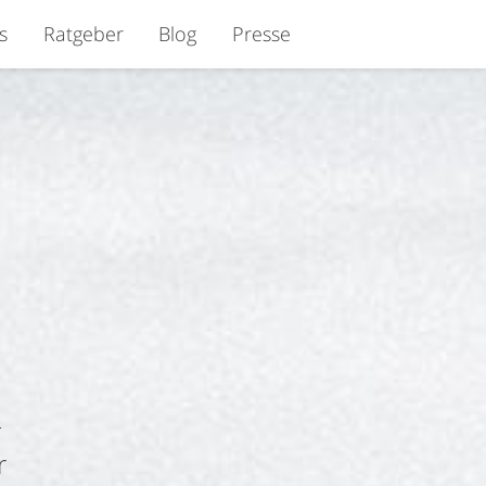
s
Ratgeber
Blog
Presse
–
r